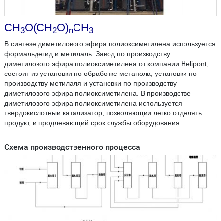
CH
O(CH
O)
CH
3
2
n
3
В синтезе диметилового эфира полиоксиметилена используется
формальдегид и метилаль. Завод по производству
диметилового эфира полиоксиметилена от компании Helipont,
состоит из установки по обработке метанола, установки по
производству метилаля и установки по производству
диметилового эфира полиоксиметилена. В производстве
диметилового эфира полиоксиметилена используется
твёрдокислотный катализатор, позволяющий легко отделять
продукт, и продлевающий срок службы оборудования.
Схема производственного процесса