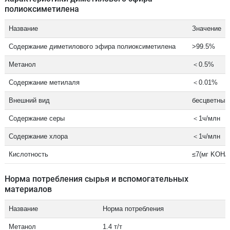
полиоксиметилена
Название
Значение
Содержание диметилового эфира полиоксиметилена
>99.5%
Метанол
＜0.5%
Содержание метилаля
＜0.01%
Внешний вид
бесцветный
Содержание серы
＜1ч/млн
Содержание хлора
＜1ч/млн
Кислотность
≤7(мг KOH/
Норма потребления сырья и вспомогательных
материалов
Название
Норма потребления
Метанол
1.4 т/т