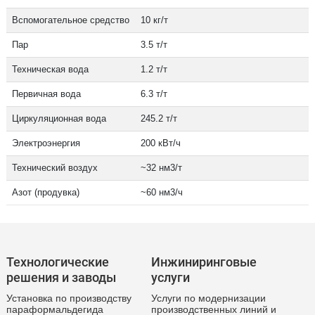
Вспомогательное средство
10 кг/т
Пар
3.5 т/т
Техническая вода
1.2 т/т
Первичная вода
6.3 т/т
Циркуляционная вода
245.2 т/т
Электроэнергия
200 кВт/ч
Технический воздух
~32 нм3/т
Азот (продувка)
~60 нм3/ч
Технологические
Инжиниринговые
решения и заводы
услуги
Установка по производству
Услуги по модернизации
параформальдегида
производственных линий и