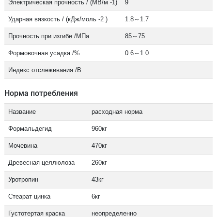
Электрическая прочность / (МВ/м -1)
9
Ударная вязкость / (кДж/моль -2 )
1.8～1.7
Прочность при изгибе /МПа
85～75
Формовочная усадка /%
0.6～1.0
Индекс отслеживания /В
Норма потребления
Название
расходная норма
Формальдегид
960кг
Мочевина
470кг
Древесная целлюлоза
260кг
Уротропин
43кг
Стеарат цинка
6кг
Густотертая краска
неопределенно