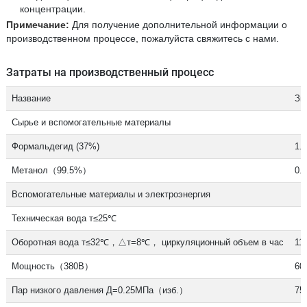
концентрации.
Примечание:
Для получение дополнительной информации о
производственном процессе, пожалуйста свяжитесь с нами.
Затраты на производственный процесс
Название
Зн
Сырье и вспомогательные материалы
Формальдегид (37%)
1.0
Метанол（99.5%）
0.8
Вспомогательные материалы и электроэнергия
Техническая вода т≤25℃
Оборотная вода т≤32℃，△т=8℃， циркуляционный объем в час
115
Мощность（380В）
60
Пар низкого давления Д=0.25МПа（изб.）
750