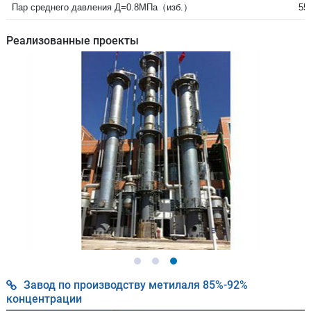
Пар среднего давления Д=0.8МПа（изб.）
550
Реализованные проекты
Завод по производству метилаля 85%-92%
концентрации